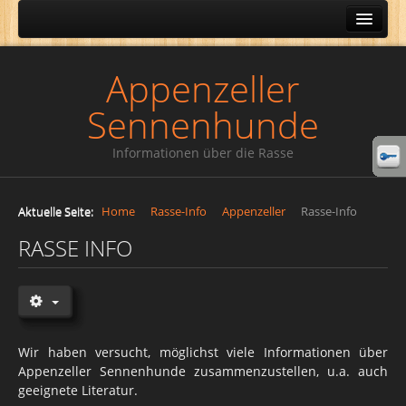
HOME
Appenzeller
News
Sennenhunde
Rasse-Info
Rassestandard
Informationen über die Rasse
Körperbau
Aktuelle Seite:
Home
Rasse-Info
Appenzeller
Rasse-Info
Literatur
RASSE INFO
Spurensuche
Albert-Heim-Stiftung
Geschichte und Geschichten
Genealogie
Wir haben versucht, möglichst viele Informationen über
Appenzeller Sennenhunde zusammenzustellen, u.a. auch
Tips zur Pedigree Suche
geeignete Literatur.
Pedigree Suche