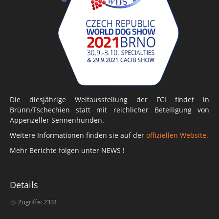
Über unsere Datenbank
Bibliothek
HD Vergleichstabelle
Zucht
Tips für Käufer
Die diesjährige Weltausstellung der FCI findet in
Züchter
Brünn/Tschechien statt mit reichlicher Beteiligung von
Deckrüden
Appenzeller Sennenhunden.
Weitere Informationen finden sie auf der
offiziellen Website.
Weblinks
Mehr Berichte folgen unter NEWS !
Weblink eintragen
Forum
Details
Fotos
Zugriffe: 2331
Mitglieder