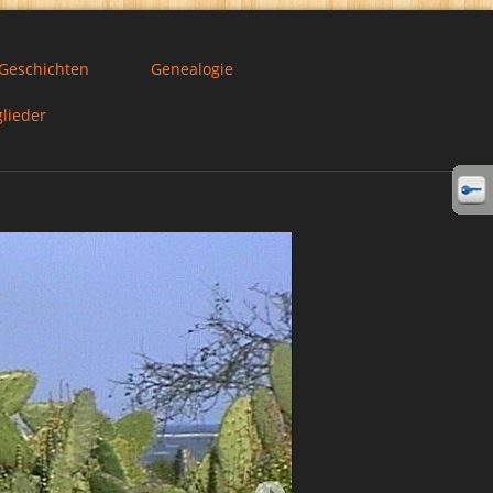
 Geschichten
Genealogie
glieder