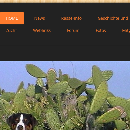
HOME
News
Rasse-Info
Geschichte und
Zucht
Weblinks
Forum
Fotos
Mit